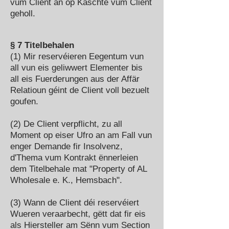
vum Client an op Käschte vum Client
geholl.
§ 7 Titelbehalen
(1) Mir reservéieren Eegentum vun
all vun eis geliwwert Elementer bis
all eis Fuerderungen aus der Affär
Relatioun géint de Client voll bezuelt
goufen.
(2) De Client verpflicht, zu all
Moment op eiser Ufro an am Fall vun
enger Demande fir Insolvenz,
d'Thema vum Kontrakt ënnerleien
dem Titelbehale mat "Property of AL
Wholesale e. K., Hemsbach".
(3) Wann de Client déi reservéiert
Wueren veraarbecht, gëtt dat fir eis
als Hiersteller am Sënn vum Section