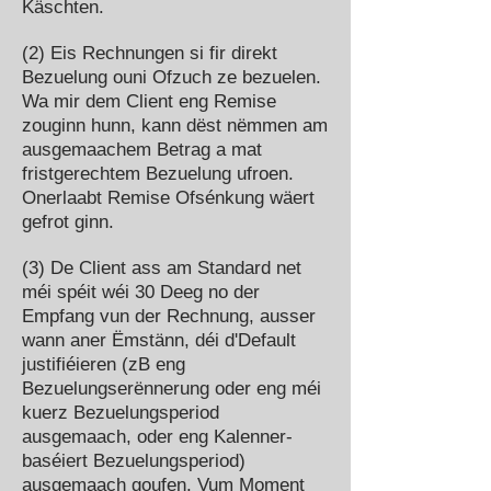
Käschten.
(2) Eis Rechnungen si fir direkt
Bezuelung ouni Ofzuch ze bezuelen.
Wa mir dem Client eng Remise
zouginn hunn, kann dëst nëmmen am
ausgemaachem Betrag a mat
fristgerechtem Bezuelung ufroen.
Onerlaabt Remise Ofsénkung wäert
gefrot ginn.
(3) De Client ass am Standard net
méi spéit wéi 30 Deeg no der
Empfang vun der Rechnung, ausser
wann aner Ëmstänn, déi d'Default
justifiéieren (zB eng
Bezuelungserënnerung oder eng méi
kuerz Bezuelungsperiod
ausgemaach, oder eng Kalenner-
baséiert Bezuelungsperiod)
ausgemaach goufen. Vum Moment