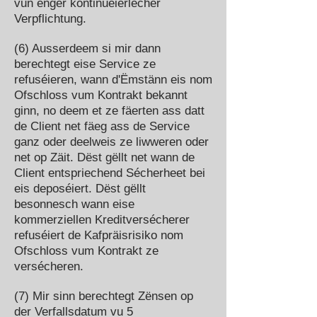
vun enger kontinuéierlecher
Verpflichtung.
(6) Ausserdeem si mir dann
berechtegt eise Service ze
refuséieren, wann d'Ëmstänn eis nom
Ofschloss vum Kontrakt bekannt
ginn, no deem et ze fäerten ass datt
de Client net fäeg ass de Service
ganz oder deelweis ze liwweren oder
net op Zäit. Dëst gëllt net wann de
Client entspriechend Sécherheet bei
eis deposéiert. Dëst gëllt
besonnesch wann eise
kommerziellen Kreditversécherer
refuséiert de Kafpräisrisiko nom
Ofschloss vum Kontrakt ze
versécheren.
(7) Mir sinn berechtegt Zënsen op
der Verfallsdatum vu 5