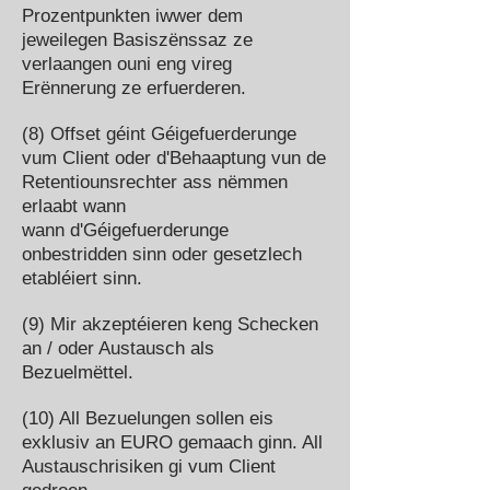
Prozentpunkten iwwer dem
jeweilegen Basiszënssaz ze
verlaangen ouni eng vireg
Erënnerung ze erfuerderen.
(8) Offset géint Géigefuerderunge
vum Client oder d'Behaaptung vun de
Retentiounsrechter ass nëmmen
erlaabt wann
wann d'Géigefuerderunge
onbestridden sinn oder gesetzlech
etabléiert sinn.
(9) Mir akzeptéieren keng Schecken
an / oder Austausch als
Bezuelmëttel.
(10) All Bezuelungen sollen eis
exklusiv an EURO gemaach ginn. All
Austauschrisiken gi vum Client