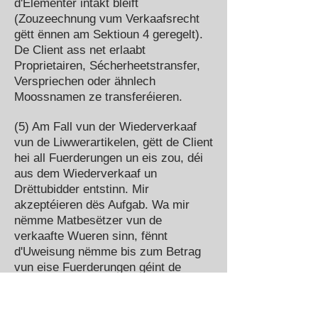
d'Elementer intakt bleift
(Zouzeechnung vum Verkaafsrecht
gëtt ënnen am Sektioun 4 geregelt).
De Client ass net erlaabt
Proprietairen, Sécherheetstransfer,
Verspriechen oder ähnlech
Moossnamen ze transferéieren.
(5) Am Fall vun der Wiederverkaaf
vun de Liwwerartikelen, gëtt de Client
hei all Fuerderungen un eis zou, déi
aus dem Wiederverkaaf un
Drëttubidder entstinn. Mir
akzeptéieren dës Aufgab. Wa mir
nëmme Matbesëtzer vun de
verkaafte Wueren sinn, fënnt
d'Uweisung nëmme bis zum Betrag
vun eise Fuerderungen géint de
Client statt.
(6) Mir autoriséieren de Client