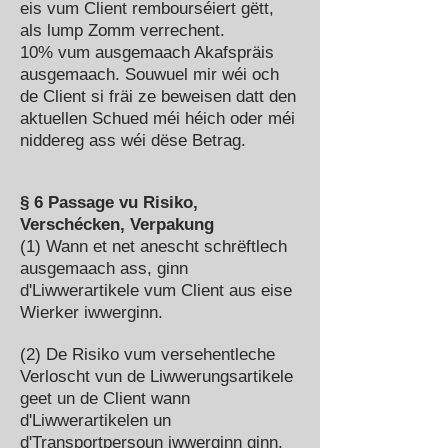
eis vum Client rembourséiert gëtt,
als lump Zomm verrechent.
10% vum ausgemaach Akafspräis
ausgemaach. Souwuel mir wéi och
de Client si fräi ze beweisen datt den
aktuellen Schued méi héich oder méi
niddereg ass wéi dëse Betrag.
§ 6 Passage vu Risiko,
Verschécken, Verpakung
(1) Wann et net anescht schrëftlech
ausgemaach ass, ginn
d'Liwwerartikele vum Client aus eise
Wierker iwwerginn.
(2) De Risiko vum versehentleche
Verloscht vun de Liwwerungsartikele
geet un de Client wann
d'Liwwerartikelen un
d'Transportpersoun iwwerginn ginn.