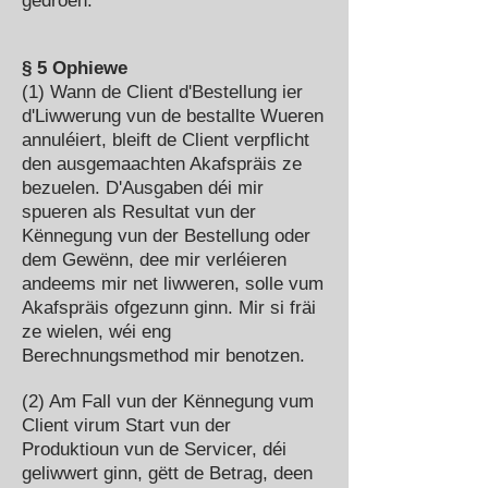
gedroen.
§ 5 Ophiewe
(1) Wann de Client d'Bestellung ier
d'Liwwerung vun de bestallte Wueren
annuléiert, bleift de Client verpflicht
den ausgemaachten Akafspräis ze
bezuelen. D'Ausgaben déi mir
spueren als Resultat vun der
Kënnegung vun der Bestellung oder
dem Gewënn, dee mir verléieren
andeems mir net liwweren, solle vum
Akafspräis ofgezunn ginn. Mir si fräi
ze wielen, wéi eng
Berechnungsmethod mir benotzen.
(2) Am Fall vun der Kënnegung vum
Client virum Start vun der
Produktioun vun de Servicer, déi
geliwwert ginn, gëtt de Betrag, deen