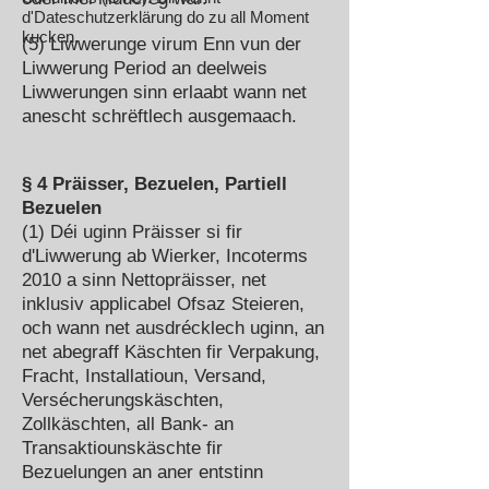
d'Dateschutzerklärung do zu all Moment
kucken.
(5) Liwwerunge virum Enn vun der
Liwwerung Period an deelweis
Liwwerungen sinn erlaabt wann net
anescht schrëftlech ausgemaach.
§ 4 Präisser, Bezuelen, Partiell
Bezuelen
(1) Déi uginn Präisser si fir
d'Liwwerung ab Wierker, Incoterms
2010 a sinn Nettopräisser, net
inklusiv applicabel Ofsaz Steieren,
och wann net ausdrécklech uginn, an
net abegraff Käschten fir Verpakung,
Fracht, Installatioun, Versand,
Versécherungskäschten,
Zollkäschten, all Bank- an
Transaktiounskäschte fir
Bezuelungen an aner entstinn