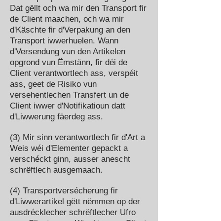
Dat gëllt och wa mir den Transport fir
de Client maachen, och wa mir
d'Käschte fir d'Verpakung an den
Transport iwwerhuelen. Wann
d'Versendung vun den Artikelen
opgrond vun Ëmstänn, fir déi de
Client verantwortlech ass, verspéit
ass, geet de Risiko vun
versehentlechen Transfert un de
Client iwwer d'Notifikatioun datt
d'Liwwerung fäerdeg ass.
(3) Mir sinn verantwortlech fir d'Art a
Weis wéi d'Elementer gepackt a
verschéckt ginn, ausser anescht
schrëftlech ausgemaach.
(4) Transportversécherung fir
d'Liwwerartikel gëtt nëmmen op der
ausdrécklecher schrëftlecher Ufro