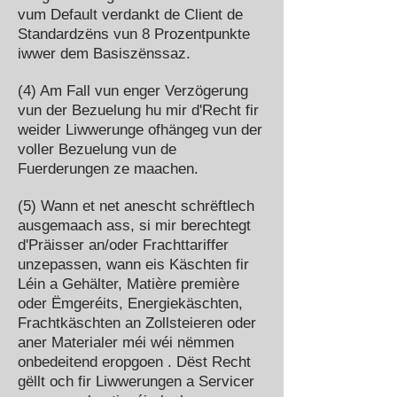
vum Default verdankt de Client de
Standardzëns vun 8 Prozentpunkte
iwwer dem Basiszënssaz.
(4) Am Fall vun enger Verzögerung
vun der Bezuelung hu mir d'Recht fir
weider Liwwerunge ofhängeg vun der
voller Bezuelung vun de
Fuerderungen ze maachen.
(5) Wann et net anescht schrëftlech
ausgemaach ass, si mir berechtegt
d'Präisser an/oder Frachttariffer
unzepassen, wann eis Käschten fir
Léin a Gehälter, Matière première
oder Ëmgeréits, Energiekäschten,
Frachtkäschten an Zollsteieren oder
aner Materialer méi wéi nëmmen
onbedeitend eropgoen . Dëst Recht
gëllt och fir Liwwerungen a Servicer