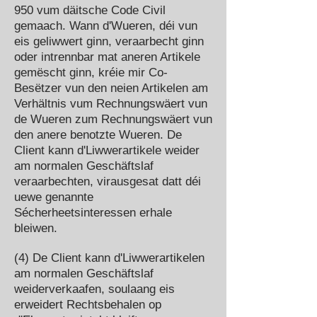
950 vum däitsche Code Civil
gemaach. Wann d'Wueren, déi vun
eis geliwwert ginn, veraarbecht ginn
oder intrennbar mat aneren Artikele
gemëscht ginn, kréie mir Co-
Besëtzer vun den neien Artikelen am
Verhältnis vum Rechnungswäert vun
de Wueren zum Rechnungswäert vun
den anere benotzte Wueren. De
Client kann d'Liwwerartikele weider
am normalen Geschäftslaf
veraarbechten, virausgesat datt déi
uewe genannte
Sécherheetsinteressen erhale
bleiwen.
(4) De Client kann d'Liwwerartikelen
am normalen Geschäftslaf
weiderverkaafen, soulaang eis
erweidert Rechtsbehalen op