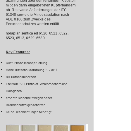
Spannungen über den leitfähigen Klebstoff
mit den darin eingebetteten Kupferbändern
ab. Relevante Anforderungen der IEC
61340 sowie die Mindestisolation nach
VDE 0100 zum Zwecke des
Personenschutzes werden erfüllt.
noraplan sentica ed 6520, 6521, 6522,
6523, 6513, 6529, 6530
Key Features:
Gut für hohe Beanspruchung
Hohe Trittschalldämmung (6-
7
dB)
R9-Rutschsicherheit
Frei von PVC, Phthalat-Weichmachern und
Halogenen
erhöhte Sicherheit wegen hoher
Brandschutzeigenschaften
Keine Beschichtungen benötigt