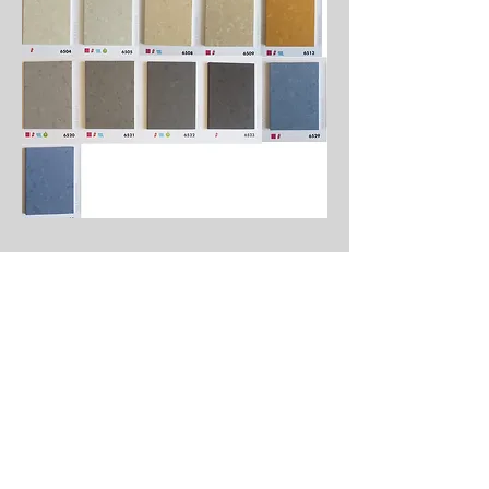
Eis Offer riicht sech exklusiv un
Handwierker
(Handel, Industrie,
Handwierk, asw.),
Autoritéiten, ëffentlech Institutiounen
an Associatiounen.
Kee Verkaf un Endbenotzer laut § 13
BGB.