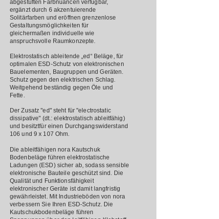
abgestuften Farbnuancen verfügbar,
ergänzt durch 6 akzentuierende
Solitärfarben und eröffnen grenzenlose
Gestaltungsmöglichkeiten für
gleichermaßen individuelle wie
anspruchsvolle Raumkonzepte.
Elektrostatisch ableitende „ed“ Beläge, für
optimalen ESD-Schutz von elektronischen
Bauelementen, Baugruppen und Geräten.
Schutz gegen den elektrischen Schlag.
Weitgehend beständig gegen Öle und
Fette.
Der Zusatz "ed" steht für "electrostatic
dissipative" (dt.: elektrostatisch ableitfähig)
und besitztfür einen Durchgangswiderstand
106 und 9 x 107 Ohm.
Die ableitfähigen nora Kautschuk
Bodenbeläge führen elektrostatische
Ladungen (ESD) sicher ab, sodass sensible
elektronische Bauteile geschützt sind. Die
Qualität und Funktionsfähigkeit
elektronischer Geräte ist damit langfristig
gewährleistet. Mit Industrieböden von nora
verbessern Sie Ihren ESD-Schutz. Die
Kautschukbodenbeläge führen